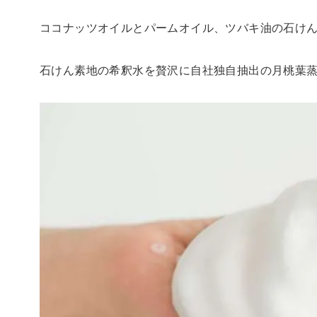
ココナッツオイルとパームオイル、ツバキ油の石け
石けん素地の希釈水を贅沢に自社独自抽出の月桃葉