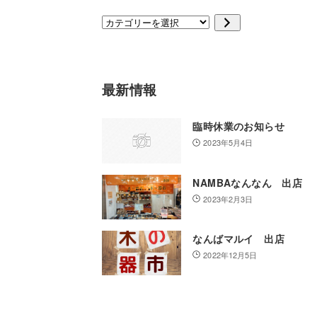
カ
テ
ゴ
リ
ー
最新情報
を
選
択
臨時休業のお知らせ
2023年5月4日
NAMBAなんなん 出店
2023年2月3日
なんばマルイ 出店
2022年12月5日