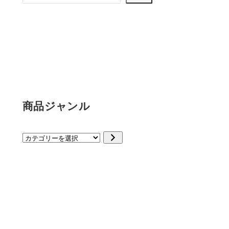
商品ジャンル
カ
テ
ゴ
リ
ー
を
選
択