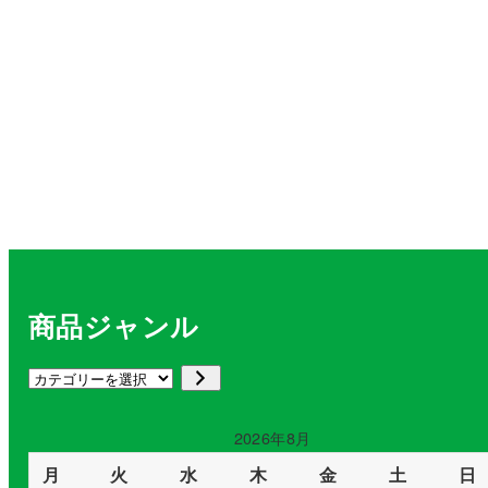
商品ジャンル
カ
テ
ゴ
2026年8月
リ
月
火
水
木
金
土
日
ー