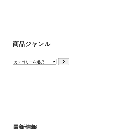
商品ジャンル
カ
テ
ゴ
リ
ー
を
選
択
最新情報