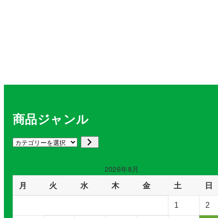
商品ジャンル
カ
テ
ゴ
2026年8月
リ
月
火
水
木
金
土
日
ー
を
1
2
選