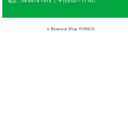
電話：06-6614-1515（*平日9:00～17:00）
© Botanical Shop YORISOI.